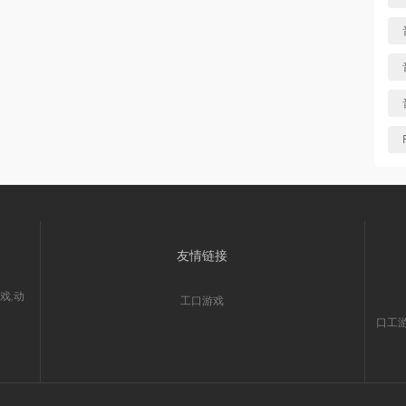
友情链接
戏,动
工口游戏
口工