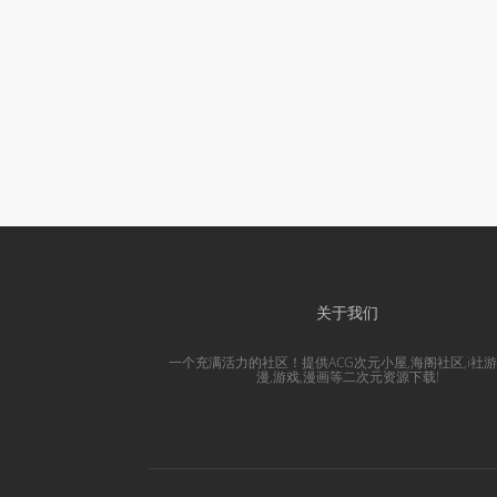
关于我们
一个充满活力的社区！提供ACG次元小屋,海阁社区,i社游
漫,游戏,漫画等二次元资源下载!