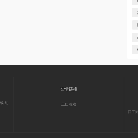
友情链接
戏,动
工口游戏
口工