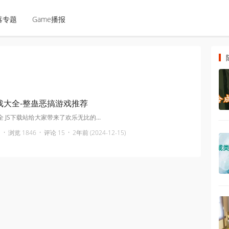
落专题
Game播报
戏大全-整蛊恶搞游戏推荐
 JS下载站给大家带来了欢乐无比的...
·
·
·
浏览 1846
评论 15
2年前 (2024-12-15)