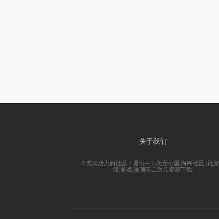
关于我们
一个充满活力的社区！提供ACG次元小屋,海阁社区,i社游
漫,游戏,漫画等二次元资源下载!