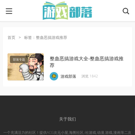
首页
>
标签：整蛊恶搞游戏推荐
整蛊恶搞游戏大全-整蛊恶搞游戏推
部落专题
荐
·
·
·
游戏部落
浏览 1842
关于我们
一个充满活力的社区！提供ACG次元小屋,海阁社区,i社游戏,动漫,游戏,漫画等二次