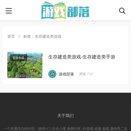
首页
>
标签：生存建造类游戏
生存建造类游戏-生存建造类手游
部落专题
·
·
·
游戏部落
浏览 758
关于我们
一个充满活力的社区！提供ACG次元小屋,海阁社区,i社游戏,动漫,游戏,漫画等二次