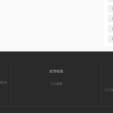
友情链接
戏,动
工口游戏
口工