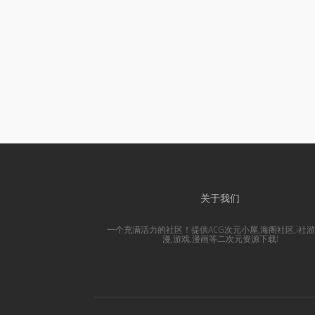
关于我们
一个充满活力的社区！提供ACG次元小屋,海阁社区,i社游
漫,游戏,漫画等二次元资源下载!