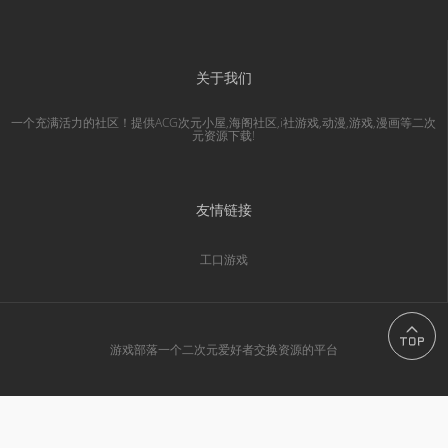
关于我们
一个充满活力的社区！提供ACG次元小屋,海阁社区,i社游戏,动漫,游戏,漫画等二次
元资源下载!
友情链接
工口游戏
游戏部落一个二次元爱好者交换资源的平台