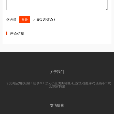
您必须
才能发表评论！
登录
评论信息
关于我们
一个充满活力的社区！提供ACG次元小屋,海阁社区,i社游戏,动漫,游戏,漫画等二次
元资源下载!
友情链接