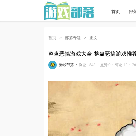
首页
部
首页
>
部落专题
>
正文
整蛊恶搞游戏大全-整蛊恶搞游戏推
·
·
·
·
游戏部落
浏览 1843
点赞 0
评论 15
2