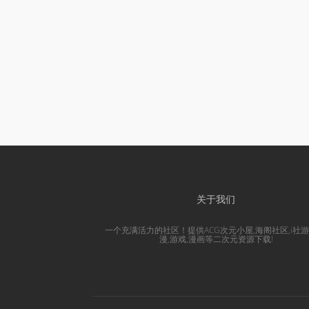
关于我们
一个充满活力的社区！提供ACG次元小屋,海阁社区,i社游
漫,游戏,漫画等二次元资源下载!