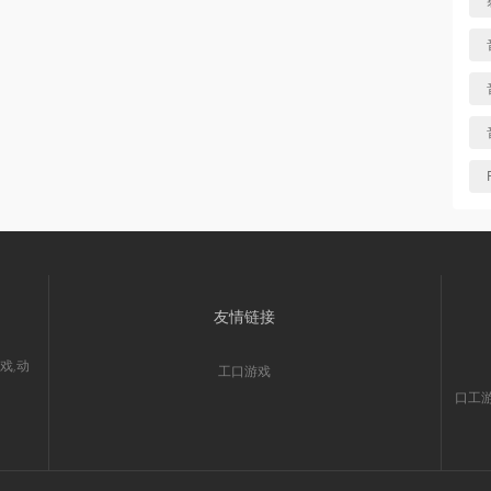
友情链接
戏,动
工口游戏
口工