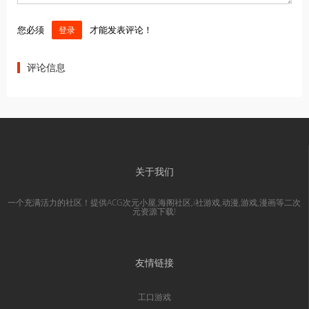
您必须
才能发表评论！
登录
评论信息
关于我们
一个充满活力的社区！提供ACG次元小屋,海阁社区,i社游戏,动漫,游戏,漫画等二次
元资源下载!
友情链接
工口游戏