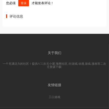
您必须
才能发表评论！
登录
评论信息
关于我们
一个充满活力的社区！提供ACG次元小屋,海阁社区,i社游戏,动漫,游戏,漫画等二次
元资源下载!
友情链接
工口游戏