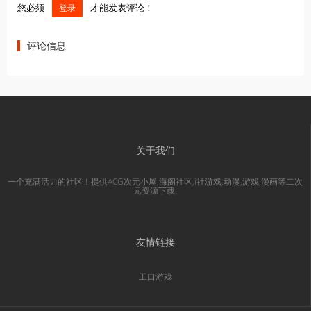
您必须
才能发表评论！
登录
评论信息
关于我们
一个充满活力的社区！提供ACG次元小屋,海阁社区,i社游戏,动漫,游戏,漫画等二次
元资源下载!
友情链接
工口游戏