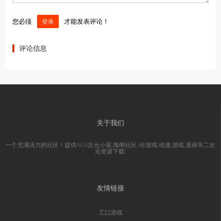
您必须
才能发表评论！
登录
评论信息
关于我们
一个充满活力的社区！提供ACG次元小屋,海阁社区,i社游戏,动漫,游戏,漫画等二次
元资源下载!
友情链接
工口游戏