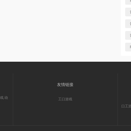
友情链接
戏,动
工口游戏
口工