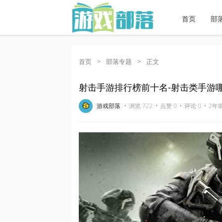
首页
部
首页
>
部落专题
>
正文
射击手游排行榜前十名-射击类手游哪
·
·
·
·
游戏部落
浏览 722
点赞 0
评论 0
2年前 