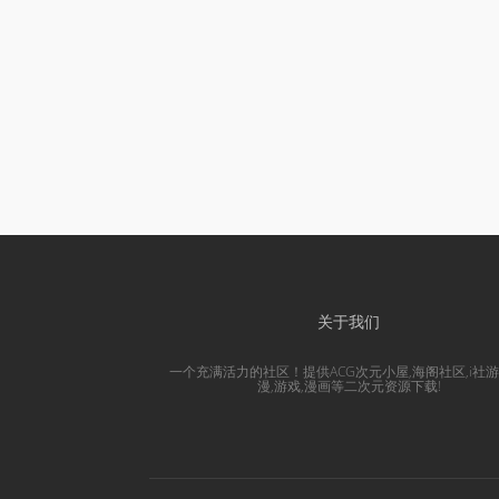
关于我们
一个充满活力的社区！提供ACG次元小屋,海阁社区,i社游
漫,游戏,漫画等二次元资源下载!