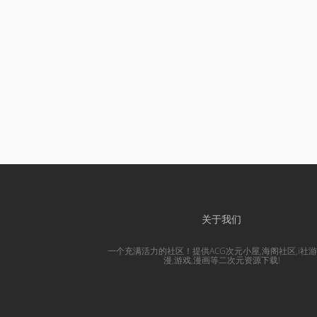
关于我们
一个充满活力的社区！提供ACG次元小屋,海阁社区,i社游
漫,游戏,漫画等二次元资源下载!