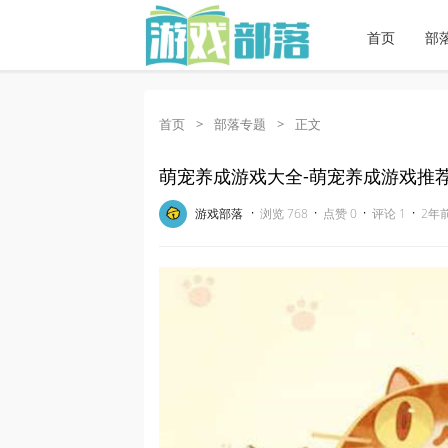
首页
部
首页
>
部落专题
>
正文
萌宠养成游戏大全-萌宠养成游戏推
·
·
·
·
游戏部落
浏览 768
点赞 0
评论 1
2年前 