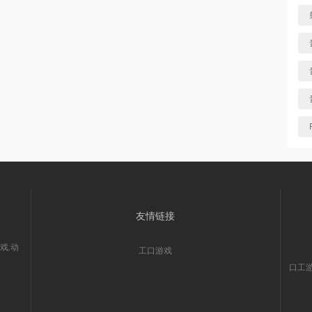
友情链接
戏,动
工口游戏
口工