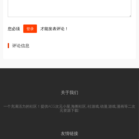
您必须
才能发表评论！
登录
评论信息
关于我们
一个充满活力的社区！提供ACG次元小屋,海阁社区,i社游戏,动漫,游戏,漫画等二次
元资源下载!
友情链接