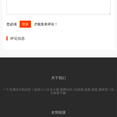
您必须
才能发表评论！
登录
评论信息
关于我们
一个充满活力的社区！提供ACG次元小屋,海阁社区,i社游戏,动漫,游戏,漫画等二次
元资源下载!
友情链接