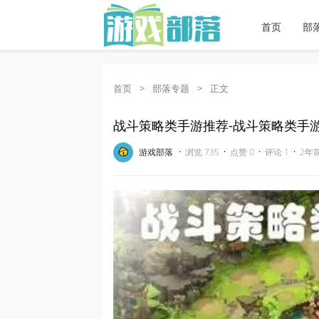
首页
部
首页
>
部落专题
>
正文
战斗策略类手游推荐-战斗策略类手
·
·
·
·
游戏部落
浏览 735
点赞 0
评论 1
2年前 