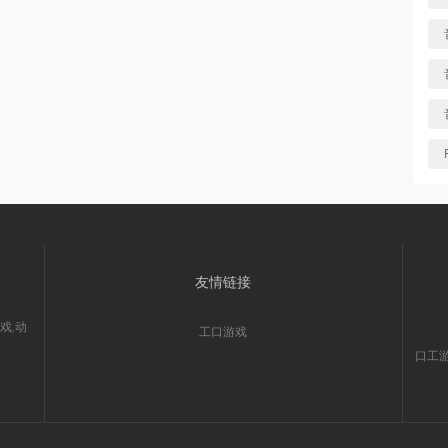
友情链接
戏,动
工口游戏
口工