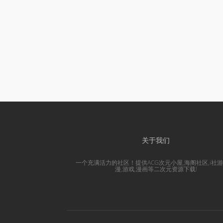
关于我们
一个充满活力的社区！提供ACG次元小屋,海阁社区,i社游
漫,游戏,漫画等二次元资源下载!