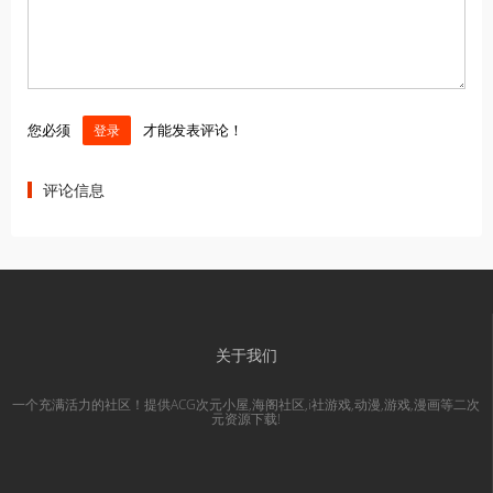
您必须
才能发表评论！
登录
评论信息
关于我们
一个充满活力的社区！提供ACG次元小屋,海阁社区,i社游戏,动漫,游戏,漫画等二次
元资源下载!