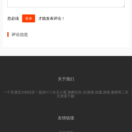
您必须
才能发表评论！
登录
评论信息
关于我们
一个充满活力的社区！提供ACG次元小屋,海阁社区,i社游戏,动漫,游戏,漫画等二次
元资源下载!
友情链接