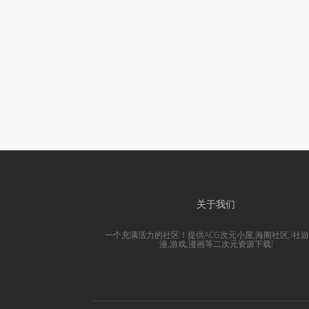
关于我们
一个充满活力的社区！提供ACG次元小屋,海阁社区,i社游
漫,游戏,漫画等二次元资源下载!