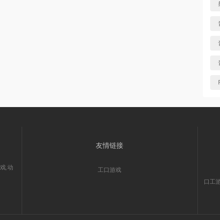
友情链接
戏,动
工口游戏
口工