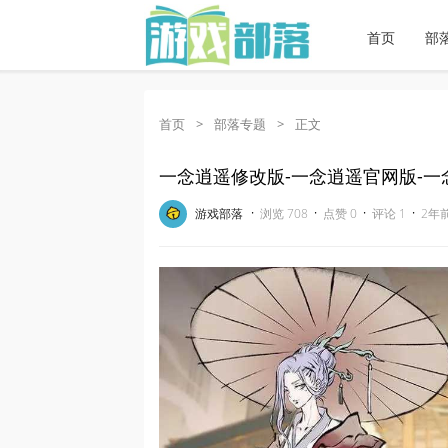
首页
部
首页
>
部落专题
>
正文
一念逍遥修改版-一念逍遥官网版-
·
·
·
·
游戏部落
浏览 708
点赞 0
评论 1
2年前 