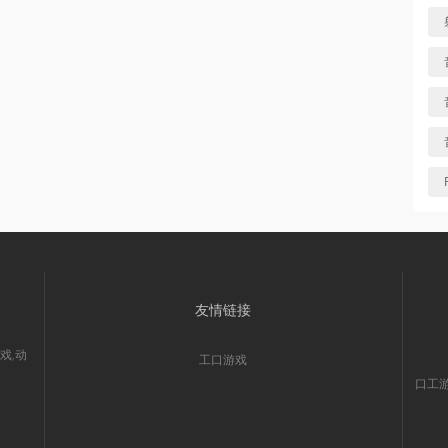
友情链接
戏,动
工口游戏
口工