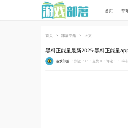
首页
部
首页
>
部落专题
>
正文
黑料正能量最新2025-黑料正能量ap
·
·
·
·
游戏部落
浏览 737
点赞 0
评论 1
2年前 