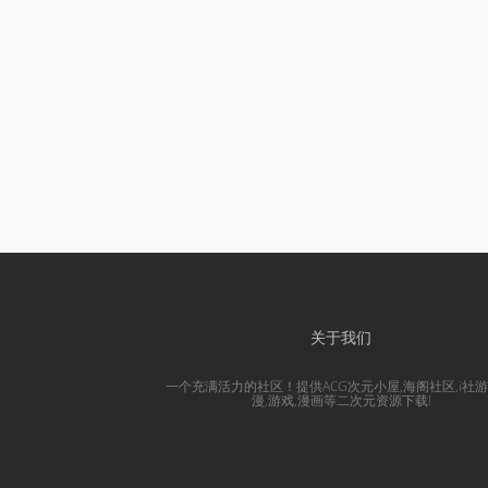
关于我们
一个充满活力的社区！提供ACG次元小屋,海阁社区,i社游
漫,游戏,漫画等二次元资源下载!