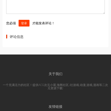
您必须
才能发表评论！
登录
评论信息
关于我们
一个充满活力的社区！提供ACG次元小屋,海阁社区,i社游戏,动漫,游戏,漫画等二次
元资源下载!
友情链接