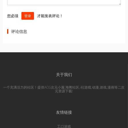
您必须
才能发表评论！
登录
评论信息
关于我们
一个充满活力的社区！提供ACG次元小屋,海阁社区,i社游戏,动漫,游戏,漫画等二次
元资源下载!
友情链接
工口游戏