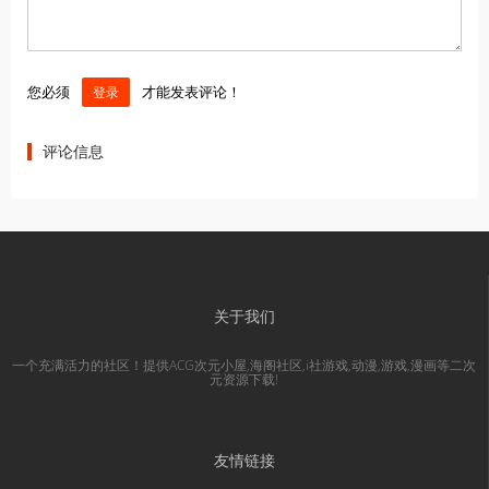
您必须
才能发表评论！
登录
评论信息
关于我们
一个充满活力的社区！提供ACG次元小屋,海阁社区,i社游戏,动漫,游戏,漫画等二次
元资源下载!
友情链接