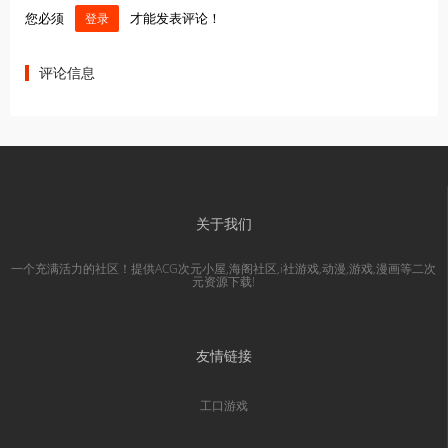
您必须
才能发表评论！
登录
评论信息
关于我们
一个充满活力的社区！提供ACG次元小屋,海阁社区,i社游戏,动漫,游戏,漫画等二次
元资源下载!
友情链接
工口游戏