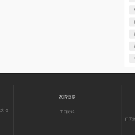
友情链接
戏,动
工口游戏
口工