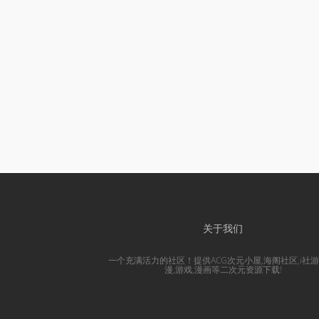
关于我们
一个充满活力的社区！提供ACG次元小屋,海阁社区,i社游
漫,游戏,漫画等二次元资源下载!