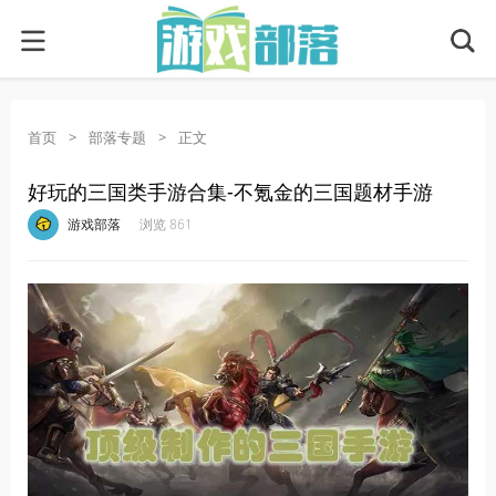
首页
>
部落专题
>
正文
好玩的三国类手游合集-不氪金的三国题材手游
·
·
·
·
游戏部落
浏览 861