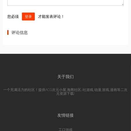
您必须
才能发表评论！
登录
评论信息
关于我们
一个充满活力的社区！提供ACG次元小屋,海阁社区,i社游戏,动漫,游戏,漫画等二次
元资源下载!
友情链接
工口游戏