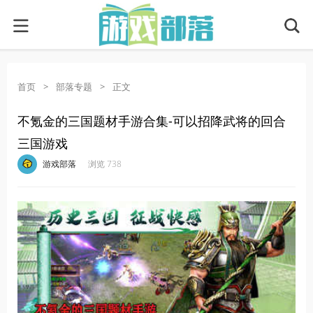
首页
>
部落专题
>
正文
不氪金的三国题材手游合集-可以招降武将的回合
三国游戏
·
·
·
·
游戏部落
浏览 738