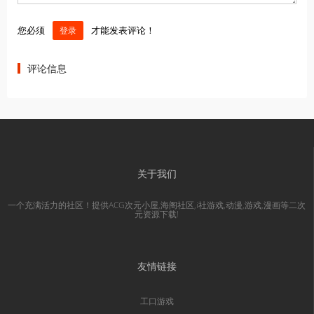
您必须
才能发表评论！
登录
评论信息
关于我们
一个充满活力的社区！提供ACG次元小屋,海阁社区,i社游戏,动漫,游戏,漫画等二次
元资源下载!
友情链接
工口游戏