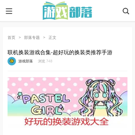
首页
>
部落专题
>
正文
联机换装游戏合集-超好玩的换装类推荐手游
·
·
·
·
游戏部落
浏览 748