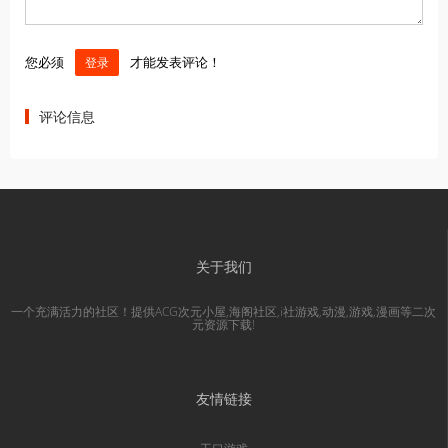
您必须
才能发表评论！
登录
评论信息
关于我们
一个充满活力的社区！提供ACG次元小屋,海阁社区,i社游戏,动漫,游戏,漫画等二次
元资源下载!
友情链接