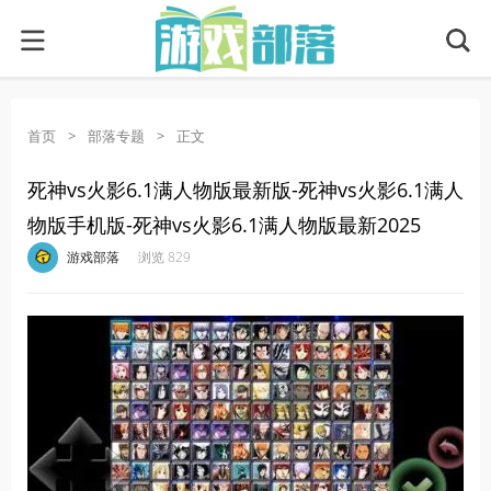
首页
>
部落专题
>
正文
死神vs火影6.1满人物版最新版-死神vs火影6.1满人
物版手机版-死神vs火影6.1满人物版最新2025
·
·
·
·
游戏部落
浏览 829