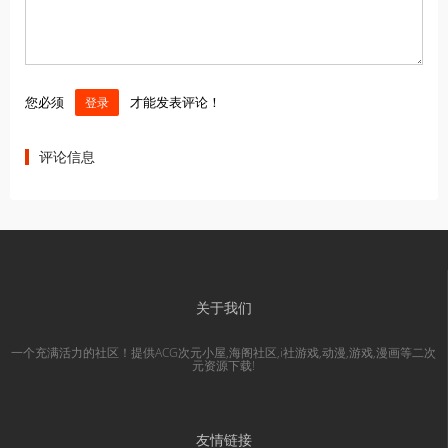
您必须
才能发表评论！
登录
评论信息
关于我们
一个充满活力的社区！提供ACG次元小屋,海阁社区,i社游戏,动漫,游戏,漫画等二次
元资源下载!
友情链接