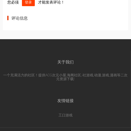
您必须
才能发表评论！
登录
评论信息
关于我们
一个充满活力的社区！提供ACG次元小屋,海阁社区,i社游戏,动漫,游戏,漫画等二次
元资源下载!
友情链接
工口游戏