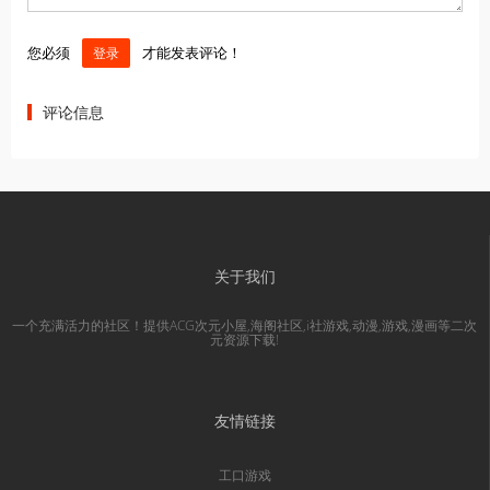
您必须
才能发表评论！
登录
评论信息
关于我们
一个充满活力的社区！提供ACG次元小屋,海阁社区,i社游戏,动漫,游戏,漫画等二次
元资源下载!
友情链接
工口游戏