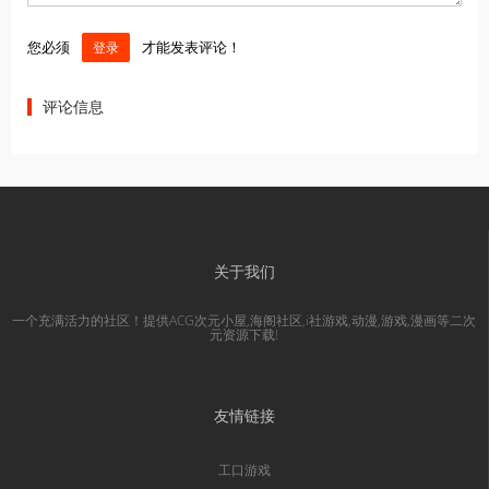
您必须
才能发表评论！
登录
评论信息
关于我们
一个充满活力的社区！提供ACG次元小屋,海阁社区,i社游戏,动漫,游戏,漫画等二次
元资源下载!
友情链接
工口游戏