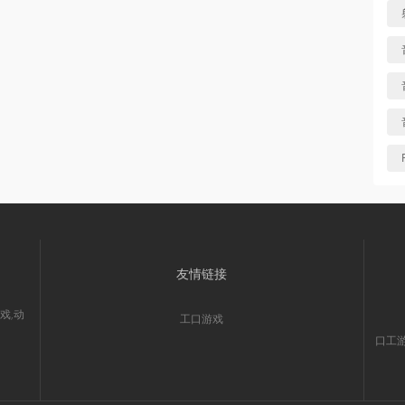
友情链接
戏,动
工口游戏
口工