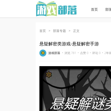
首页
部
首页
>
部落专题
>
正文
悬疑解密类游戏-悬疑解密手游
·
·
·
·
游戏部落
浏览 781
点赞 0
评论 0
2年前 