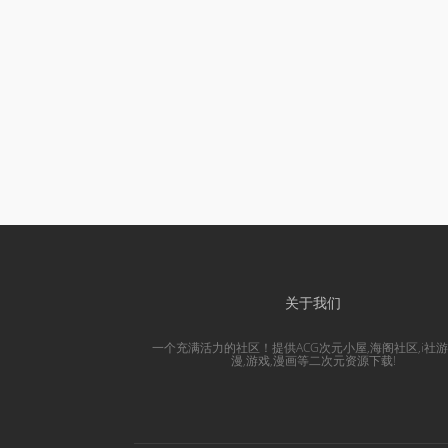
关于我们
一个充满活力的社区！提供ACG次元小屋,海阁社区,i社游
漫,游戏,漫画等二次元资源下载!