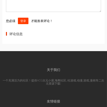
您必须
才能发表评论！
登录
评论信息
关于我们
一个充满活力的社区！提供ACG次元小屋,海阁社区,i社游戏,动漫,游戏,漫画等二次
元资源下载!
友情链接