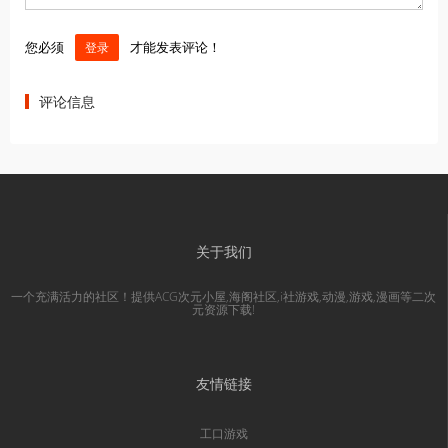
您必须
才能发表评论！
登录
评论信息
关于我们
一个充满活力的社区！提供ACG次元小屋,海阁社区,i社游戏,动漫,游戏,漫画等二次
元资源下载!
友情链接
工口游戏