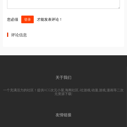
您必须
才能发表评论！
登录
评论信息
关于我们
一个充满活力的社区！提供ACG次元小屋,海阁社区,i社游戏,动漫,游戏,漫画等二次
元资源下载!
友情链接