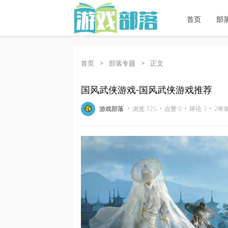
首页
部
首页
>
部落专题
>
正文
国风武侠游戏-国风武侠游戏推荐
·
·
·
·
游戏部落
浏览 725
点赞 0
评论 3
2年前 