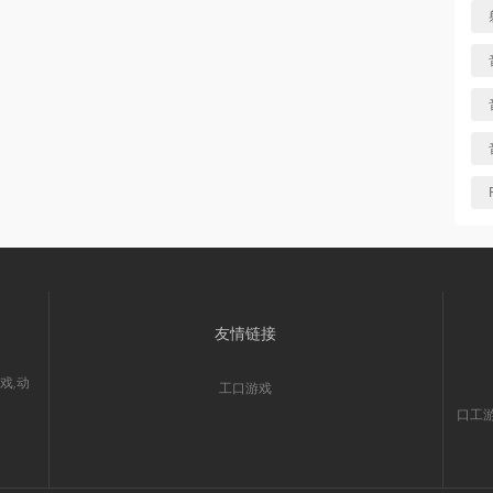
友情链接
戏,动
工口游戏
口工