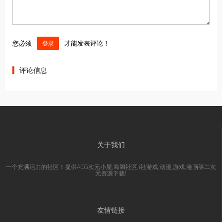
您必须
才能发表评论！
登录
评论信息
关于我们
一个充满活力的社区！提供ACG次元小屋,海阁社区,i社游戏,动漫,游戏,漫画等二次
元资源下载!
友情链接