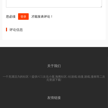
您必须
才能发表评论！
登录
评论信息
关于我们
一个充满活力的社区！提供ACG次元小屋,海阁社区,i社游戏,动漫,游戏,漫画等二次
元资源下载!
友情链接