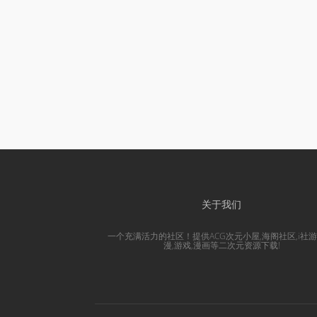
关于我们
一个充满活力的社区！提供ACG次元小屋,海阁社区,i社游
漫,游戏,漫画等二次元资源下载!