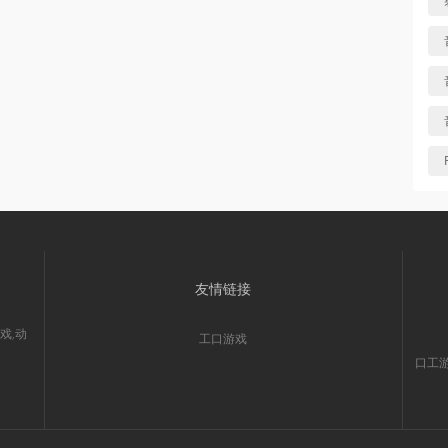
友情链接
戏,动
工口游戏
口工