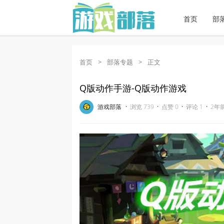
首页
部
首页
>
部落专题
>
正文
Q版动作手游-Q版动作游戏
·
·
·
·
游戏部落
浏览 739
点赞 0
评论 1
2年前 