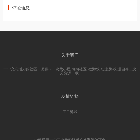
评论信息
关于我们
一个充满活力的社区！提供ACG次元小屋,海阁社区,i社游戏,动漫,游戏,漫画等二次
元资源下载!
友情链接
工口游戏
游戏部落一个二次元爱好者交换资源的平台