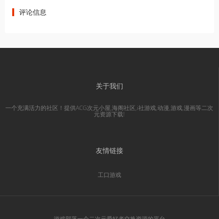
评论信息
关于我们
一个充满活力的社区！提供ACG次元小屋,海阁社区,i社游戏,动漫,游戏,漫画等二次
元资源下载!
友情链接
工口游戏
游戏部落一个二次元爱好者交换资源的平台