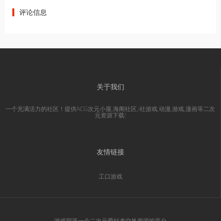
评论信息
关于我们
一个充满活力的社区！提供ACG次元小屋,海阁社区,i社游戏,动漫,游戏,漫画等二次
元资源下载!
友情链接
工口游戏
游戏部落一个二次元爱好者交换资源的平台