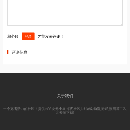
您必须
才能发表评论！
登录
评论信息
关于我们
一个充满活力的社区！提供ACG次元小屋,海阁社区,i社游戏,动漫,游戏,漫画等二次
元资源下载!