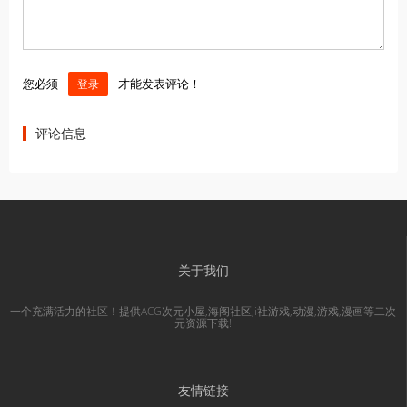
您必须
才能发表评论！
登录
评论信息
关于我们
一个充满活力的社区！提供ACG次元小屋,海阁社区,i社游戏,动漫,游戏,漫画等二次
元资源下载!
友情链接