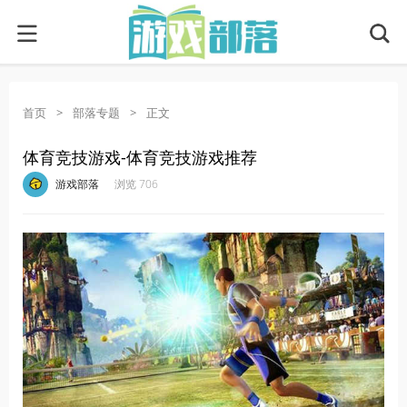
首页
>
部落专题
>
正文
体育竞技游戏-体育竞技游戏推荐
·
·
·
·
游戏部落
浏览 706