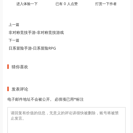
进入体验一下
已有
0
人点赞
打赏一下作者
上一篇
非对称竞技手游-非对称竞技游戏
下一篇
日系冒险手游-日系冒险RPG
猜你喜欢
发表评论
电子邮件地址不会被公开。 必填项已用*标注