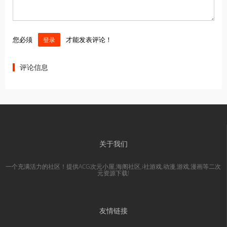
您必须
才能发表评论！
登录
评论信息
关于我们
一个充满活力的社区！提供ACG次元小屋,海阁社区,i社游戏,动漫,游戏,漫画等二次
元资源下载!
友情链接