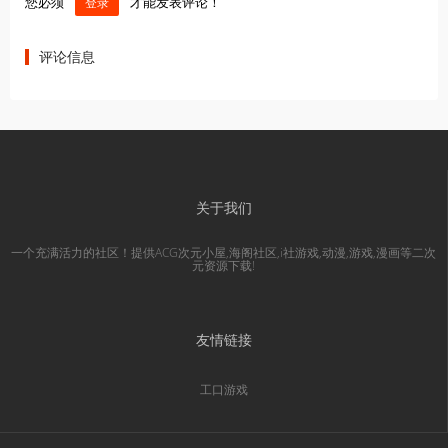
您必须
才能发表评论！
登录
评论信息
关于我们
一个充满活力的社区！提供ACG次元小屋,海阁社区,i社游戏,动漫,游戏,漫画等二次
元资源下载!
友情链接
工口游戏