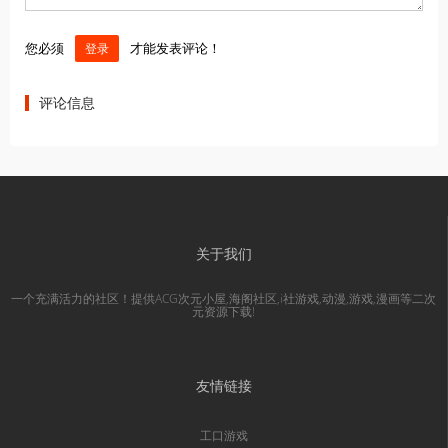
您必须
才能发表评论！
登录
评论信息
关于我们
一个充满活力的社区！提供ACG次元小屋,海阁社区,i社游戏,动漫,游戏,漫画等二次
元资源下载!
友情链接
工口游戏