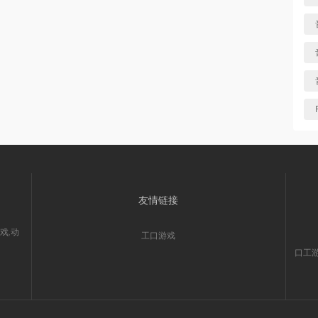
友情链接
戏,动
工口游戏
口工