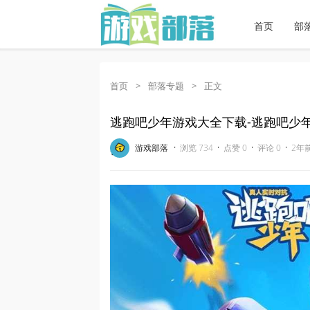
首页
部
首页
>
部落专题
>
正文
逃跑吧少年游戏大全下载-逃跑吧少
器
·
·
·
·
游戏部落
浏览 734
点赞 0
评论 0
2年前 