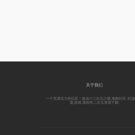
关于我们
一个充满活力的社区！提供ACG次元小屋,海阁社区,i社游
漫,游戏,漫画等二次元资源下载!